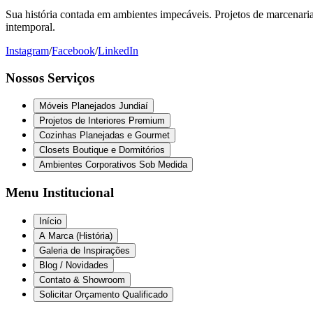
Sua história contada em ambientes impecáveis. Projetos de marcenaria 
intemporal.
Instagram
/
Facebook
/
LinkedIn
Nossos Serviços
Móveis Planejados Jundiaí
Projetos de Interiores Premium
Cozinhas Planejadas e Gourmet
Closets Boutique e Dormitórios
Ambientes Corporativos Sob Medida
Menu Institucional
Início
A Marca (História)
Galeria de Inspirações
Blog / Novidades
Contato & Showroom
Solicitar Orçamento Qualificado