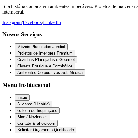
Sua história contada em ambientes impecáveis. Projetos de marcenaria 
intemporal.
Instagram
/
Facebook
/
LinkedIn
Nossos Serviços
Móveis Planejados Jundiaí
Projetos de Interiores Premium
Cozinhas Planejadas e Gourmet
Closets Boutique e Dormitórios
Ambientes Corporativos Sob Medida
Menu Institucional
Início
A Marca (História)
Galeria de Inspirações
Blog / Novidades
Contato & Showroom
Solicitar Orçamento Qualificado