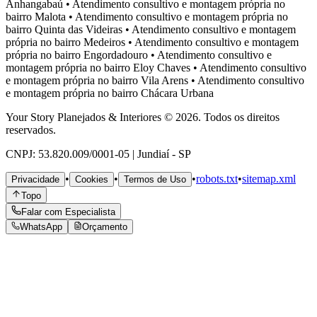
Anhangabaú
•
Atendimento consultivo e montagem própria no
bairro
Malota
•
Atendimento consultivo e montagem própria no
bairro
Quinta das Videiras
•
Atendimento consultivo e montagem
própria no bairro
Medeiros
•
Atendimento consultivo e montagem
própria no bairro
Engordadouro
•
Atendimento consultivo e
montagem própria no bairro
Eloy Chaves
•
Atendimento consultivo
e montagem própria no bairro
Vila Arens
•
Atendimento consultivo
e montagem própria no bairro
Chácara Urbana
Your Story Planejados & Interiores © 2026. Todos os direitos
reservados.
CNPJ: 53.820.009/0001-05 | Jundiaí - SP
•
•
•
robots.txt
•
sitemap.xml
Privacidade
Cookies
Termos de Uso
Topo
Falar com Especialista
WhatsApp
Orçamento