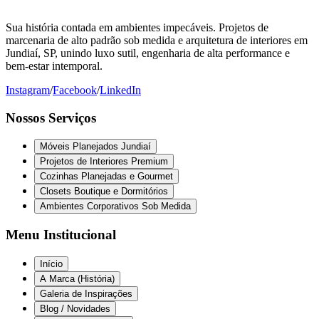
Sua história contada em ambientes impecáveis. Projetos de
marcenaria de alto padrão sob medida e arquitetura de interiores em
Jundiaí, SP, unindo luxo sutil, engenharia de alta performance e
bem-estar intemporal.
Instagram
/
Facebook
/
LinkedIn
Nossos Serviços
Móveis Planejados Jundiaí
Projetos de Interiores Premium
Cozinhas Planejadas e Gourmet
Closets Boutique e Dormitórios
Ambientes Corporativos Sob Medida
Menu Institucional
Início
A Marca (História)
Galeria de Inspirações
Blog / Novidades