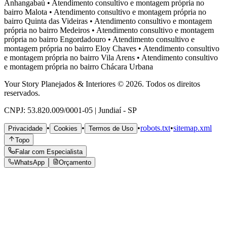
Anhangabaú
•
Atendimento consultivo e montagem própria no
bairro
Malota
•
Atendimento consultivo e montagem própria no
bairro
Quinta das Videiras
•
Atendimento consultivo e montagem
própria no bairro
Medeiros
•
Atendimento consultivo e montagem
própria no bairro
Engordadouro
•
Atendimento consultivo e
montagem própria no bairro
Eloy Chaves
•
Atendimento consultivo
e montagem própria no bairro
Vila Arens
•
Atendimento consultivo
e montagem própria no bairro
Chácara Urbana
Your Story Planejados & Interiores © 2026. Todos os direitos
reservados.
CNPJ: 53.820.009/0001-05 | Jundiaí - SP
•
•
•
robots.txt
•
sitemap.xml
Privacidade
Cookies
Termos de Uso
Topo
Falar com Especialista
WhatsApp
Orçamento