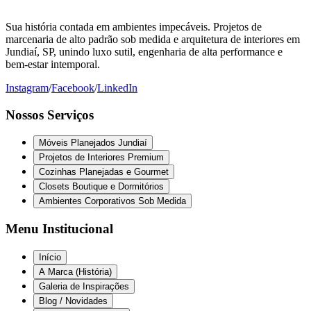
Sua história contada em ambientes impecáveis. Projetos de
marcenaria de alto padrão sob medida e arquitetura de interiores em
Jundiaí, SP, unindo luxo sutil, engenharia de alta performance e
bem-estar intemporal.
Instagram
/
Facebook
/
LinkedIn
Nossos Serviços
Móveis Planejados Jundiaí
Projetos de Interiores Premium
Cozinhas Planejadas e Gourmet
Closets Boutique e Dormitórios
Ambientes Corporativos Sob Medida
Menu Institucional
Início
A Marca (História)
Galeria de Inspirações
Blog / Novidades