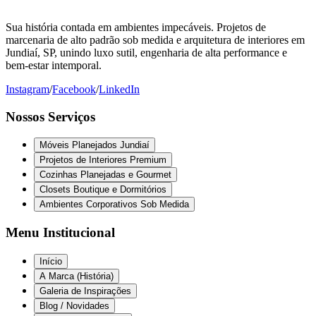
Sua história contada em ambientes impecáveis. Projetos de
marcenaria de alto padrão sob medida e arquitetura de interiores em
Jundiaí, SP, unindo luxo sutil, engenharia de alta performance e
bem-estar intemporal.
Instagram
/
Facebook
/
LinkedIn
Nossos Serviços
Móveis Planejados Jundiaí
Projetos de Interiores Premium
Cozinhas Planejadas e Gourmet
Closets Boutique e Dormitórios
Ambientes Corporativos Sob Medida
Menu Institucional
Início
A Marca (História)
Galeria de Inspirações
Blog / Novidades