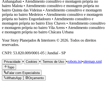
Anhangabaú
•
Atendimento consultivo e montagem própria no
bairro
Malota
•
Atendimento consultivo e montagem própria no
bairro
Quinta das Videiras
•
Atendimento consultivo e montagem
própria no bairro
Medeiros
•
Atendimento consultivo e montagem
própria no bairro
Engordadouro
•
Atendimento consultivo e
montagem própria no bairro
Eloy Chaves
•
Atendimento consultivo
e montagem própria no bairro
Vila Arens
•
Atendimento consultivo
e montagem própria no bairro
Chácara Urbana
Your Story Planejados & Interiores © 2026. Todos os direitos
reservados.
CNPJ: 53.820.009/0001-05 | Jundiaí - SP
•
•
•
robots.txt
•
sitemap.xml
Privacidade
Cookies
Termos de Uso
Topo
Falar com Especialista
WhatsApp
Orçamento