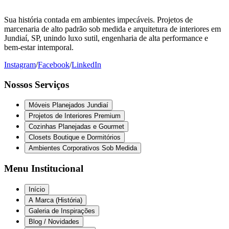
Sua história contada em ambientes impecáveis. Projetos de
marcenaria de alto padrão sob medida e arquitetura de interiores em
Jundiaí, SP, unindo luxo sutil, engenharia de alta performance e
bem-estar intemporal.
Instagram
/
Facebook
/
LinkedIn
Nossos Serviços
Móveis Planejados Jundiaí
Projetos de Interiores Premium
Cozinhas Planejadas e Gourmet
Closets Boutique e Dormitórios
Ambientes Corporativos Sob Medida
Menu Institucional
Início
A Marca (História)
Galeria de Inspirações
Blog / Novidades