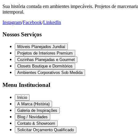
Sua história contada em ambientes impecáveis. Projetos de marcenaria 
intemporal.
Instagram
/
Facebook
/
LinkedIn
Nossos Serviços
Móveis Planejados Jundiaí
Projetos de Interiores Premium
Cozinhas Planejadas e Gourmet
Closets Boutique e Dormitórios
Ambientes Corporativos Sob Medida
Menu Institucional
Início
A Marca (História)
Galeria de Inspirações
Blog / Novidades
Contato & Showroom
Solicitar Orçamento Qualificado