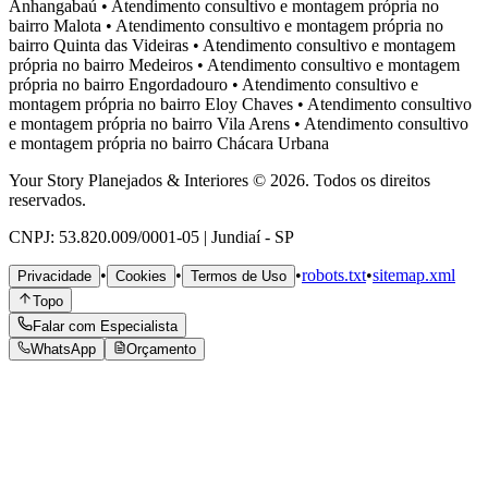
Anhangabaú
•
Atendimento consultivo e montagem própria no
bairro
Malota
•
Atendimento consultivo e montagem própria no
bairro
Quinta das Videiras
•
Atendimento consultivo e montagem
própria no bairro
Medeiros
•
Atendimento consultivo e montagem
própria no bairro
Engordadouro
•
Atendimento consultivo e
montagem própria no bairro
Eloy Chaves
•
Atendimento consultivo
e montagem própria no bairro
Vila Arens
•
Atendimento consultivo
e montagem própria no bairro
Chácara Urbana
Your Story Planejados & Interiores © 2026. Todos os direitos
reservados.
CNPJ: 53.820.009/0001-05 | Jundiaí - SP
•
•
•
robots.txt
•
sitemap.xml
Privacidade
Cookies
Termos de Uso
Topo
Falar com Especialista
WhatsApp
Orçamento