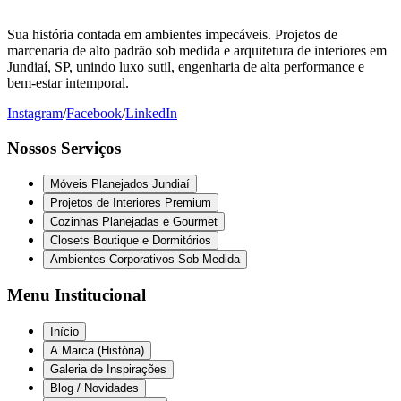
Sua história contada em ambientes impecáveis. Projetos de
marcenaria de alto padrão sob medida e arquitetura de interiores em
Jundiaí, SP, unindo luxo sutil, engenharia de alta performance e
bem-estar intemporal.
Instagram
/
Facebook
/
LinkedIn
Nossos Serviços
Móveis Planejados Jundiaí
Projetos de Interiores Premium
Cozinhas Planejadas e Gourmet
Closets Boutique e Dormitórios
Ambientes Corporativos Sob Medida
Menu Institucional
Início
A Marca (História)
Galeria de Inspirações
Blog / Novidades