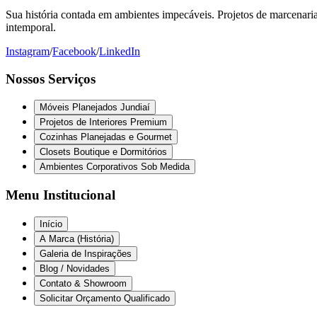
Sua história contada em ambientes impecáveis. Projetos de marcenaria 
intemporal.
Instagram
/
Facebook
/
LinkedIn
Nossos Serviços
Móveis Planejados Jundiaí
Projetos de Interiores Premium
Cozinhas Planejadas e Gourmet
Closets Boutique e Dormitórios
Ambientes Corporativos Sob Medida
Menu Institucional
Início
A Marca (História)
Galeria de Inspirações
Blog / Novidades
Contato & Showroom
Solicitar Orçamento Qualificado