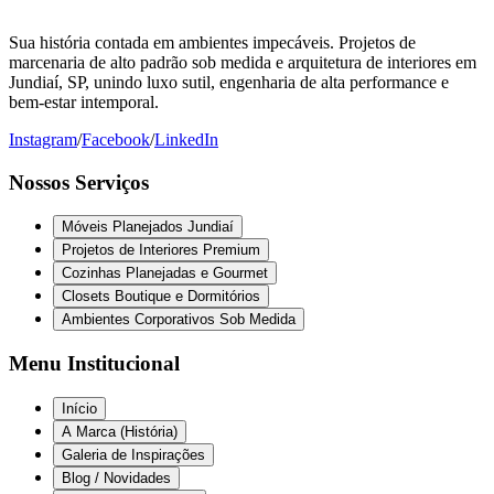
Sua história contada em ambientes impecáveis. Projetos de
marcenaria de alto padrão sob medida e arquitetura de interiores em
Jundiaí, SP, unindo luxo sutil, engenharia de alta performance e
bem-estar intemporal.
Instagram
/
Facebook
/
LinkedIn
Nossos Serviços
Móveis Planejados Jundiaí
Projetos de Interiores Premium
Cozinhas Planejadas e Gourmet
Closets Boutique e Dormitórios
Ambientes Corporativos Sob Medida
Menu Institucional
Início
A Marca (História)
Galeria de Inspirações
Blog / Novidades