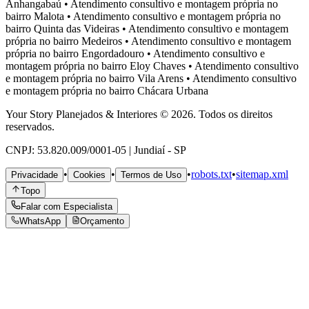
Anhangabaú
•
Atendimento consultivo e montagem própria no
bairro
Malota
•
Atendimento consultivo e montagem própria no
bairro
Quinta das Videiras
•
Atendimento consultivo e montagem
própria no bairro
Medeiros
•
Atendimento consultivo e montagem
própria no bairro
Engordadouro
•
Atendimento consultivo e
montagem própria no bairro
Eloy Chaves
•
Atendimento consultivo
e montagem própria no bairro
Vila Arens
•
Atendimento consultivo
e montagem própria no bairro
Chácara Urbana
Your Story Planejados & Interiores © 2026. Todos os direitos
reservados.
CNPJ: 53.820.009/0001-05 | Jundiaí - SP
•
•
•
robots.txt
•
sitemap.xml
Privacidade
Cookies
Termos de Uso
Topo
Falar com Especialista
WhatsApp
Orçamento