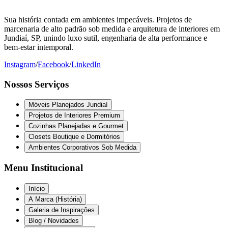
Sua história contada em ambientes impecáveis. Projetos de
marcenaria de alto padrão sob medida e arquitetura de interiores em
Jundiaí, SP, unindo luxo sutil, engenharia de alta performance e
bem-estar intemporal.
Instagram
/
Facebook
/
LinkedIn
Nossos Serviços
Móveis Planejados Jundiaí
Projetos de Interiores Premium
Cozinhas Planejadas e Gourmet
Closets Boutique e Dormitórios
Ambientes Corporativos Sob Medida
Menu Institucional
Início
A Marca (História)
Galeria de Inspirações
Blog / Novidades