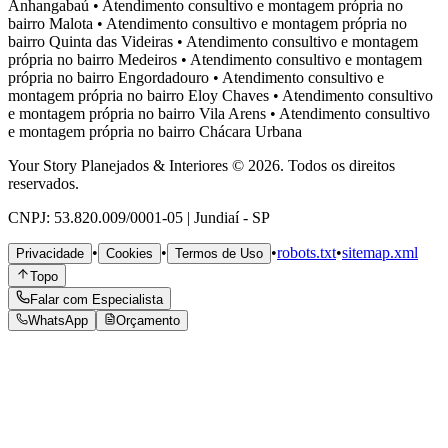
Anhangabaú
•
Atendimento consultivo e montagem própria no
bairro
Malota
•
Atendimento consultivo e montagem própria no
bairro
Quinta das Videiras
•
Atendimento consultivo e montagem
própria no bairro
Medeiros
•
Atendimento consultivo e montagem
própria no bairro
Engordadouro
•
Atendimento consultivo e
montagem própria no bairro
Eloy Chaves
•
Atendimento consultivo
e montagem própria no bairro
Vila Arens
•
Atendimento consultivo
e montagem própria no bairro
Chácara Urbana
Your Story Planejados & Interiores © 2026. Todos os direitos
reservados.
CNPJ: 53.820.009/0001-05 | Jundiaí - SP
•
•
•
robots.txt
•
sitemap.xml
Privacidade
Cookies
Termos de Uso
Topo
Falar com Especialista
WhatsApp
Orçamento